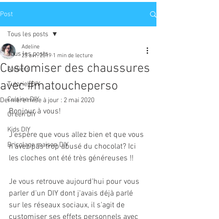
Post
Tous les posts
Adeline
Tous les posts
23 avr. 2019
1 min de lecture
Customiser des chaussures
Ateliers
avec #matoucheperso
Tutoriel DIY
Cuisine DIY
Dernière mise à jour :
2 mai 2020
Bonjour à vous!
Green DIY
Kids DIY
J'espère que vous allez bien et que vous 
Bricolage maison DIY
n'avez pas trop abusé du chocolat? Ici 
les cloches ont été très généreuses !!
Je vous retrouve aujourd'hui pour vous 
parler d'un DIY dont j'avais déjà parlé 
sur les réseaux sociaux, il s'agit de 
customiser ses effets personnels avec 