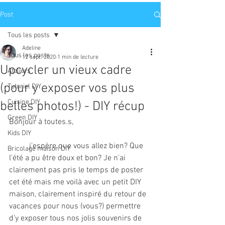
Post
Tous les posts
Adeline
Tous les posts
12 sept. 2020
1 min de lecture
Upcycler un vieux cadre
Ateliers
(pour y exposer vos plus
Tutoriel DIY
Cuisine DIY
belles photos!) - DIY récup
Green DIY
Bonjour à toutes.s,
Kids DIY
	j'espère que vous allez bien? Que 
Bricolage maison DIY
l'été a pu être doux et bon? Je n'ai 
clairement pas pris le temps de poster 
cet été mais me voilà avec un petit DIY 
maison, clairement inspiré du retour de 
vacances pour nous (vous?) permettre 
d'y exposer tous nos jolis souvenirs de 