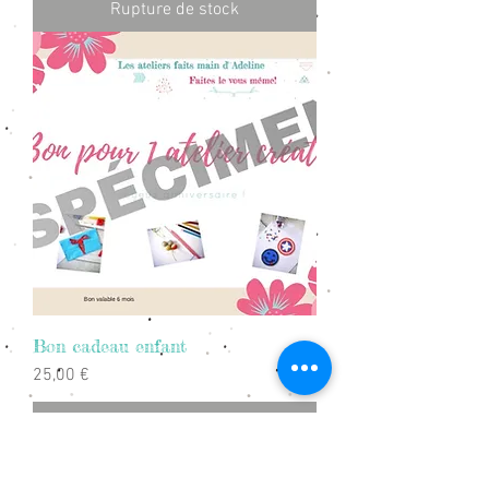
Rupture de stock
Bon cadeau enfant
Prix
25,00 €
Rupture de stock