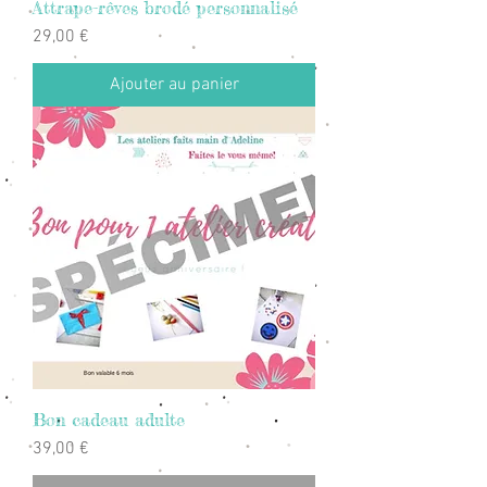
Attrape-rêves brodé personnalisé
Prix
29,00 €
Ajouter au panier
Bon cadeau adulte
Prix
39,00 €