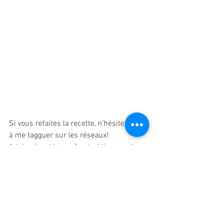
Si vous refaites la recette, n'hésitez pas 
à me tagguer sur les réseaux!
A très vite et bien sûr n'oubliez pas de 
liker, commenter cet article et à me 
suivre sur mon Facebook et mon 
Instagram!
Cuisine DIY