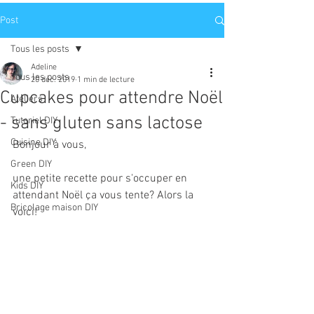
Post
Tous les posts
Adeline
Tous les posts
20 déc. 2019
1 min de lecture
Cupcakes pour attendre Noël
Ateliers
- sans gluten sans lactose
Tutoriel DIY
Cuisine DIY
Bonjour à vous,
Green DIY
une petite recette pour s'occuper en 
Kids DIY
attendant Noël ça vous tente? Alors la 
Bricolage maison DIY
voici!